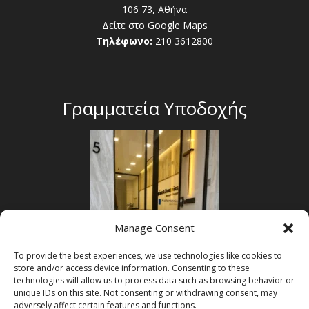
106 73, Αθήνα
Δείτε στο Google Maps
Τηλέφωνο:
210 3612800
Γραμματεία Υποδοχής
Manage Consent
To provide the best experiences, we use technologies like cookies to
store and/or access device information. Consenting to these
technologies will allow us to process data such as browsing behavior or
unique IDs on this site. Not consenting or withdrawing consent, may
adversely affect certain features and functions.